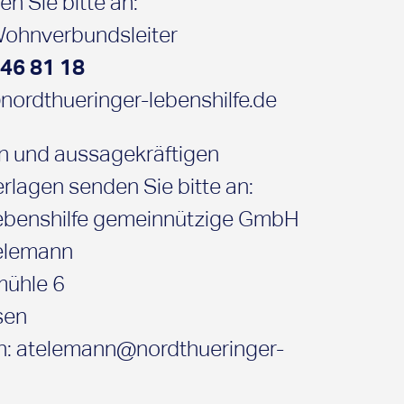
n Sie bitte an:
 Wohnverbundsleiter
 46 81 18
nordthueringer-lebenshilfe.de
en und aussagekräftigen
lagen senden Sie bitte an:
Lebenshilfe gemeinnützige GmbH
Telemann
mühle 6
sen
an: atelemann@nordthueringer-