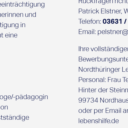
Rückfragen richte
eeinträchtigung
Patrick Elstner,
hnerinnen und
Telefon:
03631 /
tigung in
Email: pelstner@
t eine
Ihre vollständig
Bewerbungsunter
Nordthüringer 
Personal: Frau 
Hinter der Stein
agoge/-pädagogin
99734 Nordhau
ion
oder per Email 
tständige
lebenshilfe.de