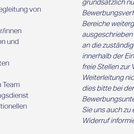
grundsätzlich nu
gleitung von
Bewerbungsverfa
Bereiche weiterge
r/innen
ausgeschrieben 
on und
an die zuständig
innerhalb der Ein
ten
freie Stellen zur
Weiterleitung nic
im Team
dies bitte bei de
agsdienst
Bewerbungsunter
tionellen
Sie uns auch zu 
Widerruf informi