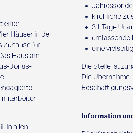
Jahressonde
kirchliche Z
t einer
31 Tage Urla
ier Häuser in der
umfassende 
s Zuhause für
eine vielseit
 Das Haus am
tus-Jonas-
Die Stelle ist zun
re
Die Übernahme in
engagierte
Beschäftigungsve
 mitarbeiten
Information un
. In allen