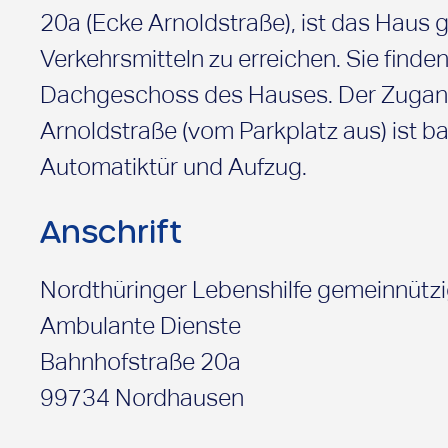
20a (Ecke Arnoldstraße), ist das Haus g
bei der Pflege und Versorg
Verkehrsmitteln zu erreichen. Sie finde
beim Wickeln, Waschen od
Dachgeschoss des Hauses. Der Zugang
im Haushalt, z.B. das Ki
Arnoldstraße (vom Parkplatz aus) ist bar
durch Begleitung außerhal
Automatiktür und Aufzug.
Kinderärztin, in den Kind
Schule
Anschrift
durch Unterstützung von 
(z.B. bei Elternabenden 
Nordthüringer Lebenshilfe gemeinnüt
aufschreiben)
Ambulante Dienste
bei der Betreuung des Kin
Bahnhofstraße 20a
Behinderung zur Rehabilit
99734 Nordhausen
bei Aktivitäten zur Entwic