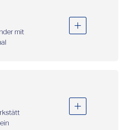
nder mit
al
 den
rkstätt
ein