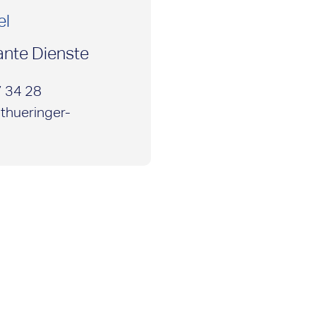
el
ante Dienste
 34 28
thueringer-