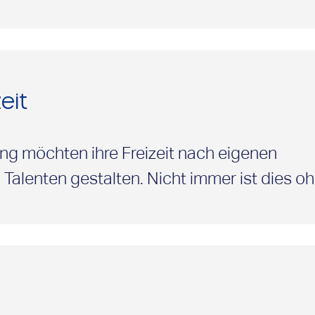
nen Arbeitsmarkt in Frage, ggf. mit techni
ng durch das Integrationsamt oder über 
che Menschen mit Beeinträchtigung kann ei
das Richtige für eine erfolgreiche Teilhabe
eit
g möchten ihre Freizeit nach eigenen
 Talenten gestalten. Nicht immer ist dies o