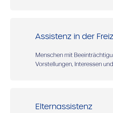
Arbeitsplatz auf dem allgemei
Anpassungen und Unterstützu
Budget für Arbeit
. Für man
persönliche Arbeitsassistenz 
Assistenz in der Freiz
Arbeitsleben sein.
Menschen mit Beeinträchtigun
Vorstellungen, Interessen und
Unterstützung möglich.
Elternassistenz