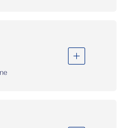
schen
das
ne
 am
hne